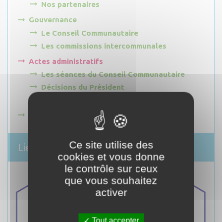
Nos partenaires
Gouvernance
Le Conseil Communautaire
Les commissions intercommunales
Actes administratifs
Les séances du Conseil Communautaire
Décisions du Président
Arrêtés du Président
Offres d'emploi
Ce site utilise des
Liens utiles
cookies et vous donne
le contrôle sur ceux
que vous souhaitez
activer
Tout accepter