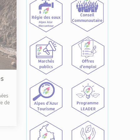
es
nées
re de