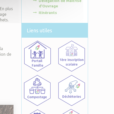
Délégation de Maîtrise
d'Ouvrage
En plus
Itinérants
tage
hets.
Liens utiles
la
ion de