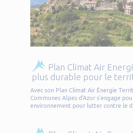
Plan Climat Air Energi
plus durable pour le terri
Avec son Plan Climat Air Énergie Terr
Communes Alpes d'Azur s'engage pour 
environnement pour lutter contre le 