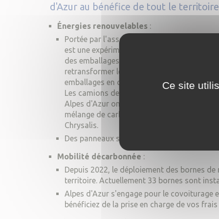
d'Azur au bénéfice de tout le territoire
Énergies renouvelables
:
Portée par l'association EarthWake, la "Chr
est une expérimentation innovante de réutil
des emballages plastiques. L'objectif est de
retransformer le pétrole contenus dans les
emballages en carburant pour alimenter les 
Ce site util
Les camions de collecte des ordures ménag
Alpes d'Azur ont obtenu le droit de rouler a
mélange de carburant, dont une partie est i
Chrysalis.
Des panneaux solaires ont été installés sur le
Mobilité décarbonnée
:
Depuis 2022, le déploiement des bornes de r
territoire. Actuellement 33 bornes sont inst
Alpes d'Azur s'engage pour le covoiturage et
bénéficiez de la prise en charge de vos frais d