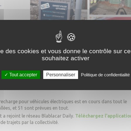
.
ysalis"
isation
véhicules.
ise des cookies et vous donne le contrôle sur 
ères
souhaitez activer
vec un
ssue de la
Tout accepter
Personnaliser
Politique de confidentialité
 toit de l'école de Villars sur Var.
echarge pour véhicules électriques est en cours dans tout le
allées, et 51 sont prévues en tout.
 a rejoint le réseau Blablacar Daily.
Téléchargez l'applicatio
e trajets par la collectivité.