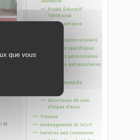
Jeunesse
Projet Éducatif
Territorial
Petite enfance
Écoles
Restauration scolaire
Accueils spécifiques
ceux que vous
Accueils périscolaires
Accueils extrascolaires
Social
Aide à domicile
Santé
Structures de soin
d'Alpes d'Azur
Travaux
n
et
Aménagement et SCoT
Services aux communes