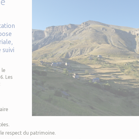
ie
ation
mpose
iale,
 suivi
 le
6. Les
 :
aire
tées.
le respect du patrimoine.