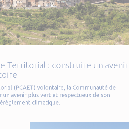
e Territorial : construire un avenir
toire
itorial (PCAET) volontaire, la Communauté de
un avenir plus vert et respectueux de son
dérèglement climatique.