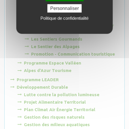
Les Balcons des gorges
Personnaliser
La Cabane aux Lézards
La Grotte du Chat
Politique de confidentialité
Mise en tourisme de la RICE Alpes Azur
Mercantour
Les Sentiers Gourmands
Le Sentier des Alpages
Promotion - Communication touristique
Programme Espace Valléen
Alpes d'Azur Tourisme
Programme LEADER
Développement Durable
Lutte contre la pollution lumineuse
Projet Alimentaire Territorial
Plan Climat Air Énergie Territorial
Gestion des risques naturels
Gestion des milieux aquatiques