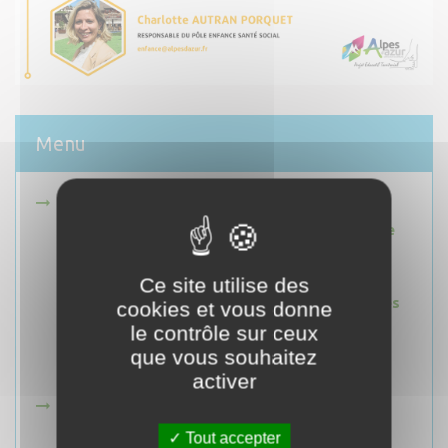
Menu
Espaces Naturels
Réserve naturelle régionale des gorges de
Daluis
Zones Natura 2000
Ce site utilise des
Réserve Internationale de Ciel Étoilé Alpes
cookies et vous donne
Azur Mercantour
le contrôle sur ceux
Parcs naturels
que vous souhaitez
Rivières Sauvages
activer
Tourisme
Grands projets touristiques
Tout accepter