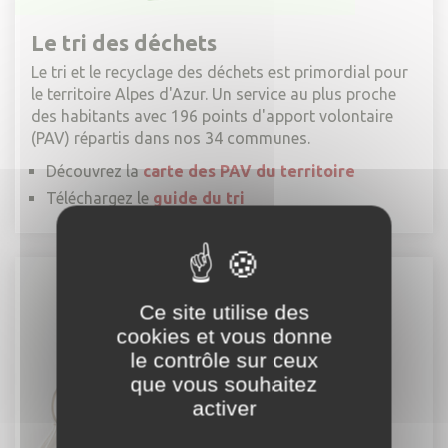
Le tri des déchets
Le tri et le recyclage des déchets est primordial pour
le territoire Alpes d'Azur. Un service au plus proche
des habitants avec 196 points d'apport volontaire
(PAV) répartis dans nos 34 communes.
Découvrez la
carte des PAV du territoire
Téléchargez le
g
uide du tri
Ce site utilise des
cookies et vous donne
le contrôle sur ceux
que vous souhaitez
activer