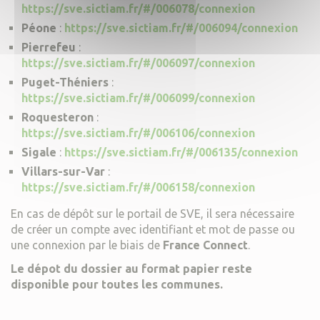
https://sve.sictiam.fr/#/006078/connexion
Péone
:
https://sve.sictiam.fr/#/006094/connexion
Pierrefeu
:
https://sve.sictiam.fr/#/006097/connexion
Puget-Théniers
:
https://sve.sictiam.fr/#/006099/connexion
Roquesteron
:
https://sve.sictiam.fr/#/006106/connexion
Sigale
:
https://sve.sictiam.fr/#/006135/connexion
Villars-sur-Var
:
https://sve.sictiam.fr/#/006158/connexion
En cas de dépôt sur le portail de SVE, il sera nécessaire
de créer un compte avec identifiant et mot de passe ou
une connexion par le biais de
France Connect
.
Le dépot du dossier au format papier reste
disponible pour toutes les communes.