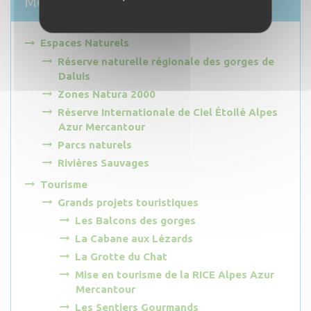
Menu
Espaces Naturels
Réserve naturelle régionale des gorges de
Daluis
Zones Natura 2000
Réserve Internationale de Ciel Étoilé Alpes
Azur Mercantour
Parcs naturels
Rivières Sauvages
Tourisme
Grands projets touristiques
Les Balcons des gorges
La Cabane aux Lézards
La Grotte du Chat
Mise en tourisme de la RICE Alpes Azur
Mercantour
Les Sentiers Gourmands