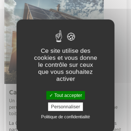
Ce site utilise des
cookies et vous donne
le contrôle sur ceux
que vous souhaitez
activer
Cadastre solaire
Tout accepter
Un cadastre solaire a pour objectif de vous
Personnaliser
permettre de calculer le taux d'ensoleillement d'une
toiture sur une année.
Politique de confidentialité
La Communauté de Communes Alpes d'Azur et ses
partenaires du Pôle Métropolitain CAP Azur,
viennent