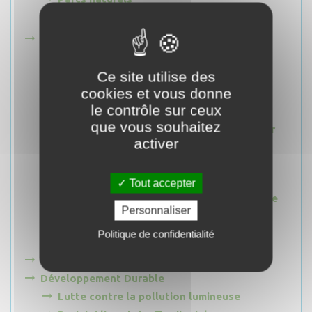
Rivières Sauvages
Tourisme
Grands projets touristiques
Ce site utilise des
Les Balcons des gorges
cookies et vous donne
La Cabane aux Lézards
le contrôle sur ceux
La Grotte du Chat
que vous souhaitez
Mise en tourisme de la RICE Alpes Azur
activer
Mercantour
Les Sentiers Gourmands
Le Sentier des Alpages
Tout accepter
Promotion - Communication touristique
Personnaliser
Programme Espace Valléen
Politique de confidentialité
Alpes d'Azur Tourisme
Programme LEADER
Développement Durable
Lutte contre la pollution lumineuse