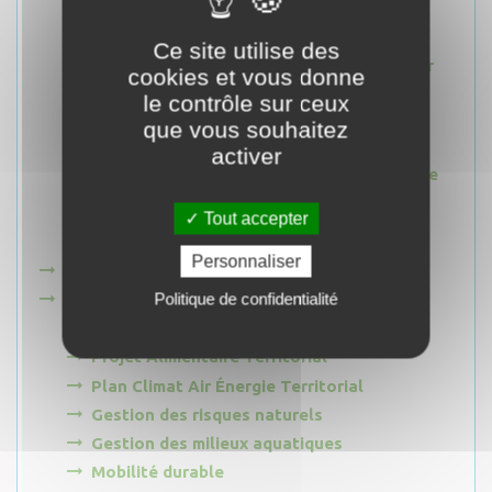
La Cabane aux Lézards
La Grotte du Chat
Ce site utilise des
Mise en tourisme de la RICE Alpes Azur
cookies et vous donne
Mercantour
le contrôle sur ceux
Les Sentiers Gourmands
que vous souhaitez
Le Sentier des Alpages
activer
Promotion - Communication touristique
Programme Espace Valléen
Tout accepter
Alpes d'Azur Tourisme
Personnaliser
Programme LEADER
Politique de confidentialité
Développement Durable
Lutte contre la pollution lumineuse
Projet Alimentaire Territorial
Plan Climat Air Énergie Territorial
Gestion des risques naturels
Gestion des milieux aquatiques
Mobilité durable