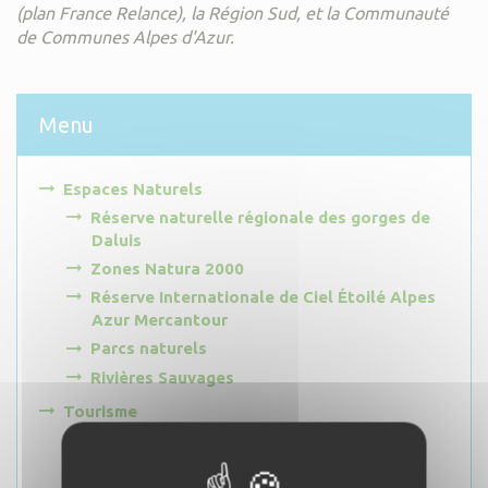
(plan France Relance), la Région Sud, et la Communauté
de Communes Alpes d'Azur.
Menu
Espaces Naturels
Réserve naturelle régionale des gorges de
Daluis
Zones Natura 2000
Réserve Internationale de Ciel Étoilé Alpes
Azur Mercantour
Parcs naturels
Rivières Sauvages
Tourisme
Grands projets touristiques
Les Balcons des gorges