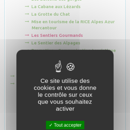
La Cabane aux Lézards
La Grotte du Chat
Mise en tourisme de la RICE Alpes Azur
Mercantour
Les Sentiers Gourmands
Le Sentier des Alpages
Promotion - Communication touristique
Programme Espace Valléen
Alpes d'Azur Tourisme
Programme LEADER
Ce site utilise des
Développement Durable
cookies et vous donne
Lutte contre la pollution lumineuse
le contrôle sur ceux
Projet Alimentaire Territorial
que vous souhaitez
Plan Climat Air Énergie Territorial
activer
Gestion des risques naturels
Gestion des milieux aquatiques
Tout accepter
Mobilité durable