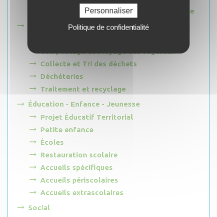
Personnaliser
Projet Agro-environnemental et Climatique
Gestion des déchets
Politique de confidentialité
Prévention des déchets
Compostage et broyage des végétaux
Collecte et Tri des déchets
Déchèteries
Traitement et recyclage
Éducation - Enfance - Jeunesse
Projet Éducatif Territorial
Petite enfance
Écoles
Restauration scolaire
Accueils spécifiques
Accueils périscolaires
Accueils extrascolaires
Social